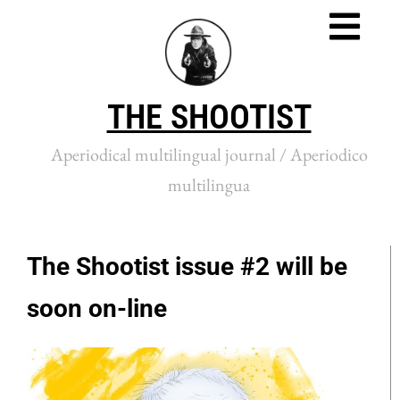
THE SHOOTIST
Aperiodical multilingual journal / Aperiodico
multilingua
The Shootist issue #2 will be
soon on-line